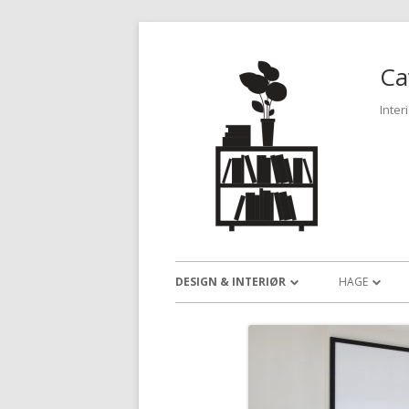
Ca
Inter
DESIGN & INTERIØR
HAGE
SLIK INNREDER DU ET EFFEKTIVT
DEN PERFEK
HJEMMEKONTOR
PAR VELGER 
ER DU INTERESSERT I
SEG
INTERIØRTRENDER?