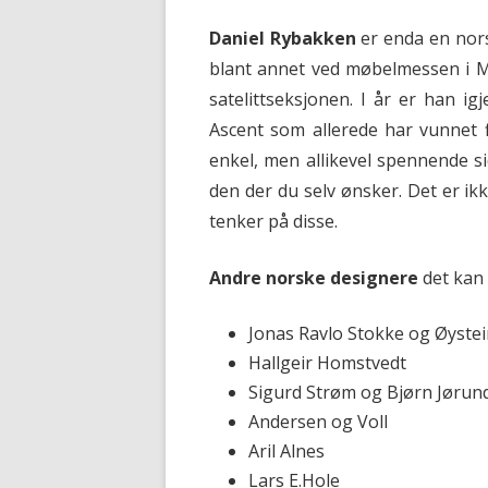
Daniel Rybakken
er enda en nors
blant annet ved møbelmessen i Mil
satelittseksjonen. I år er han 
Ascent som allerede har vunnet f
enkel, men allikevel spennende s
den der du selv ønsker. Det er ik
tenker på disse.
Andre norske designere
det kan 
Jonas Ravlo Stokke og Øyste
Hallgeir Homstvedt
Sigurd Strøm og Bjørn Jørund
Andersen og Voll
Aril Alnes
Lars E.Hole