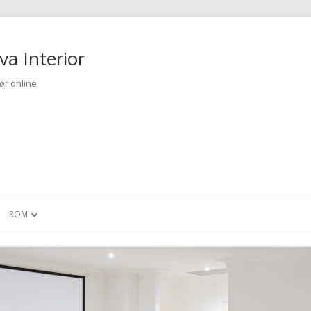
Skip 
va Interior
iør online
ROM
TE FAMILIEHAGEN
HVORDAN INNREDE SPILLEROM?
I DAG Å IKKE GIFTE
INNREDNING OG HOTELL I
BERGEN