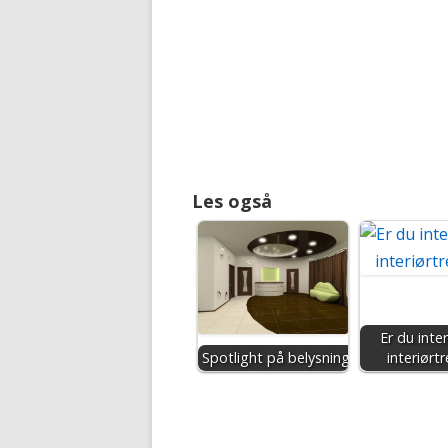
Les også
Er du inter
Spotlight på belysning
interiørt