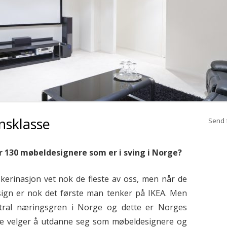
G HAGE!
INNRED TIL DEN OPTIMALE FILM
KVELDEN
HETE INTERIØRTRENDER FOR
2017
SPENNENDE INTERIØRTRENDER I
2019
nsklasse
Send f
 er 130 møbeldesignere som er i sving i Norge?
kerinasjon vet nok de fleste av oss, men når de
esign er nok det første man tenker på IKEA. Men
tral næringsgren i Norge og dette er Norges
lere velger å utdanne seg som møbeldesignere og