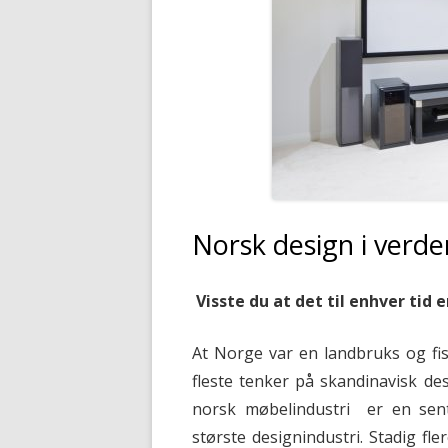
HUS, VÅR O
NORSK DESIGN I
VERDENSKLASSE
SPOTLIGHT PÅ BELYSNING
SKAL DU PÅ INTERIØR OG
GAVEMESSEN I AUGUST?
EKSTRA PENGER TIL INNREDNING
OG HJEM?
Norsk design i verde
BYEN MED FASCINERENDE
Visste du at det til enhver tid
UTVALG AV
INNREDNINGSBUTIKKER
At Norge var en landbruks og fis
HØSTENS INNREDNINGSTRENDER
fleste tenker på skandinavisk d
norsk møbelindustri er en sen
FÅ ET PERSONLIG PREG PÅ
HJEMMET
største designindustri. Stadig f