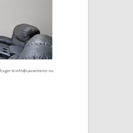
rager til
info@cavainterior.no
.