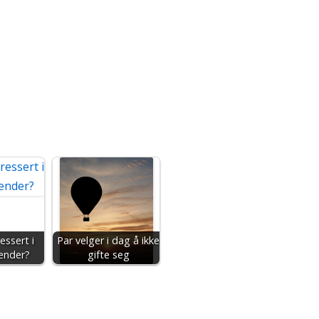
essert i
Par velger i dag å ikke
render?
gifte seg